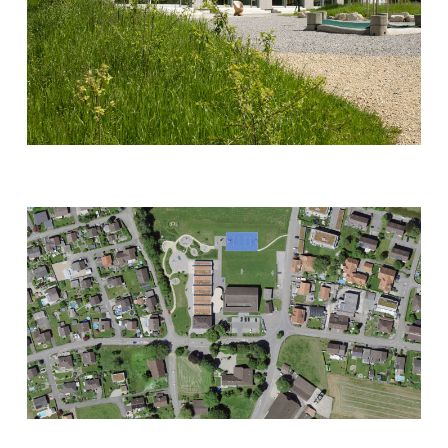
Pirmin Jung Schweiz AG
BSB + Partner Ingenieure
Enerconom AG
Prona AG
SP
1‘019 m2
Achevé
2019
Durabilité
Minergie