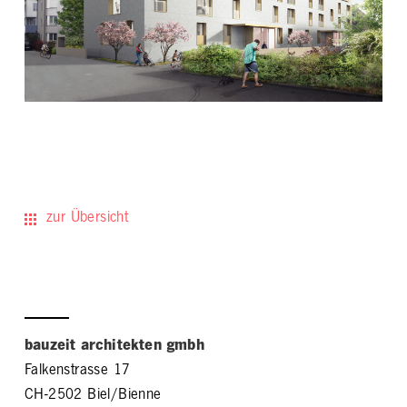
Prona AG, Bauphysik
Gesamtfläche
2'253 m2
Projektphase
in Planung
zur Übersicht
bauzeit architekten gmbh
Falkenstrasse 17
CH-2502 Biel/Bienne