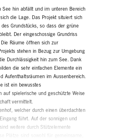
 See hin abfällt und im unteren Bereich
ich die Lage. Das Projekt situiert sich
il des Grundstücks, so dass der grüne
bleibt. Der eingeschossige Grundriss
. Die Räume öffnen sich zur
rojekts stehen in Bezug zur Umgebung
 die Durchlässigkeit hin zum See. Dank
bilden die sehr einfachen Elemente ein
und Aufenthaltsräumen im Aussenbereich.
 ist ein bewusstes
auf spielerische und geschützte Weise
haft vermittelt.
nenhof, welcher durch einen überdachten
ingang führt. Auf der sonnigen und
 sind weitere durch Stützelemente
e Plätze sind sowohl für gemeinsame,