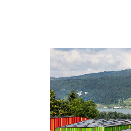
Indermühle Holzbauingenieure
Weber + Brönnimann Bauingenieure AG
Hector Egger Holzbau AG
Gesamtfläche
930 m2 Kiga 1-4
Fertigstellung
2016
Nachhaltigkeit
Minergie P-ECO mit PV Anlage