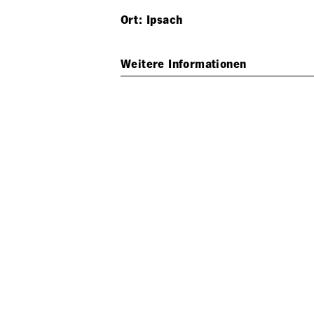
Ort: Ipsach
Weitere Informationen
Verfahren
Projektwettbewerb, 1. Preis 2011
Auftraggeber
Einwohnergemeinde Ipsach
Mandat/Funktion
Planung und Ausführung
Zusammenarbeit