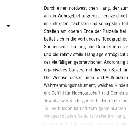
Durch einen nordwestlichen Hang, der zum
an ein Wohngebiet angrenzt, kennzeichnet s
im untersten, flachsten und sonnigsten Te
Streifen am oberen Ende der Parzelle frei 
bettet sich in die vorhandene Topographie
Sonnenseite. Umfang und Geometrie des P
und die relativ steile Hanglage ermöglicht
der vielfältigen geometrischen Anordnung 
organisches Ganzes, mit diversen Spiel- 
Der Wechsel dieser Innen- und Außenräume
Wahrnehmungsinstrument, welches Kindern 
ein Gefühl für Nachbarschaft und Gemeinsc
Jeweils zwei Kindergärten bilden einen In
Teil verbunden ist und zum gemeinsamen E
windgeschützten Seite, teilweise im Hang,
eingerahmte Außenräume angeordnet. Dies