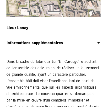
Lieu: Lonay
Informations supplémentaires
Procédure
Dans le cadre du futur quartier 'En Carouge' le souhait
Étude-test, 1. Prix 2019
de l'ensemble des acteurs est de réaliser un lotissement
de grande qualité, ayant un caractère particulier.
Maître de l’ouvrage
L'ensemble bâti doit viser l'excellence tant de point de
vue environnemental que sur les aspects urbanistiques
Commune de Lonay
et architecturaux. Le nouveau quartier se démarquera
par la mise en œuvre d'un complexe immobilier et
Collaborations