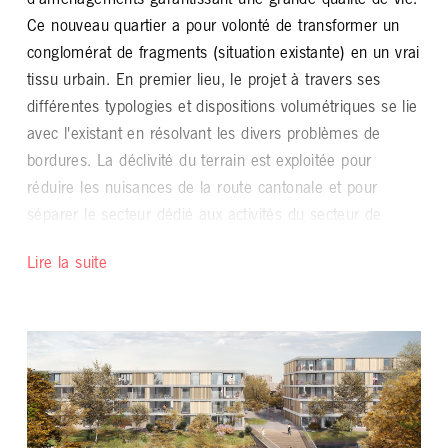
d'aménagements garantissant une grande qualité de vie.
Ce nouveau quartier a pour volonté de transformer un
Urbaplan PA
conglomérat de fragments (situation existante) en un vrai
tissu urbain. En premier lieu, le projet à travers ses
SP
différentes typologies et dispositions volumétriques se lie
avec l'existant en résolvant les divers problèmes de
42'000 m2 (zone "En Carouge")
bordures. La déclivité du terrain est exploitée pour
18'000 m2 d'espaces verts publics
réduire les nuisances de la route cantonale et pour
séparer le secteur dédié aux activités du secteur de
Phase de projet
logements situé dans la partie supérieure du terrain.
Lire la suite
En deuxième lieu il crée un paysage urbain vivant,
en planification
structuré à travers un cheminement de mobilité douce,
vraie épine dorsale organique liant des espaces
extérieurs pluriels et de qualité capables de promouvoir
les échanges sociaux.
Ce cheminement lie le bas du village aux espaces verts
agricoles situés à l'est en créant un parcours sinueux