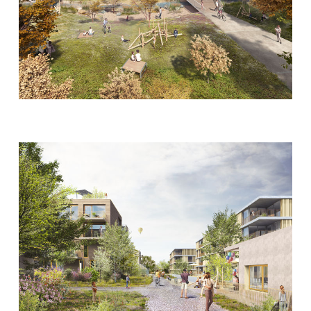
passant par les grands espaces verts publics dédiés à la
ville (nouveau Parc du Bief et Parc à l'est).
Le résultat se veut une architecture à l'opposé de ces
quartiers stériles et homogènes où les espaces
extérieurs sont toujours des 'restes' sans relations
mutuelles, où l'hétérogène et le pluriel sont interdits.
Comme règle de conception pour le langage
architectural, des façades en bois avec une emphase
verticale des unités ainsi que des décalages en plan sont
proposés pour le secteur au nord du cheminement. Au
contraire pour les bâtiments le long de la route
cantonale, des façades en matériaux minéraux avec
emphase horizontale sont proposés, articulant ainsi le
bas et le haut du quartier.
La forme du quartier est définie par les espaces vides
(le non-construit) qui, par leur pluralité et qualité, créent
un paysage urbain vivant et organique capables de