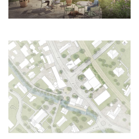
Baukonstrukt AG
NBG Ingenieure AG
Pirmin Jung Schweiz AG
Büro Dudler, Raum- und Verkehrsplanung