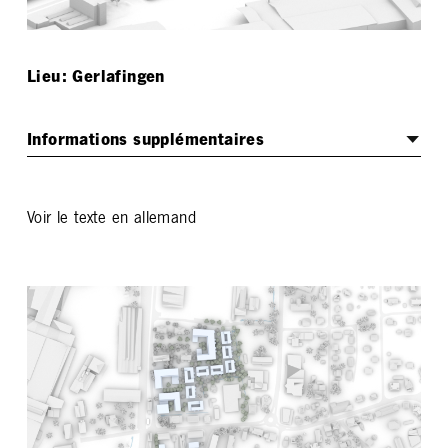
Lieu: Gerlafingen
Informations supplémentaires
Procédure
Voir le texte en allemand
Mandat d'étude, 2022
Maître de l’ouvrage
Commune de Gerlafingen
Collaborations
Weber + Brönnimann Landschaftsarchitekten