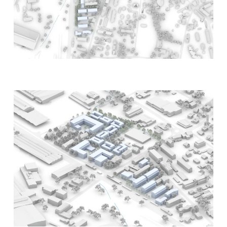
SP
20'372 m2